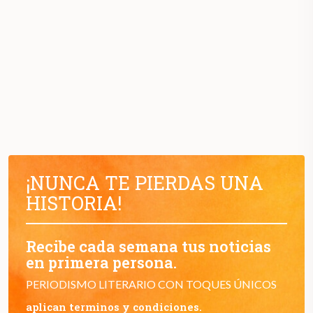
¡NUNCA TE PIERDAS UNA
HISTORIA!
Recibe cada semana tus noticias
en primera persona.
PERIODISMO LITERARIO CON TOQUES ÚNICOS
aplican terminos y condiciones.