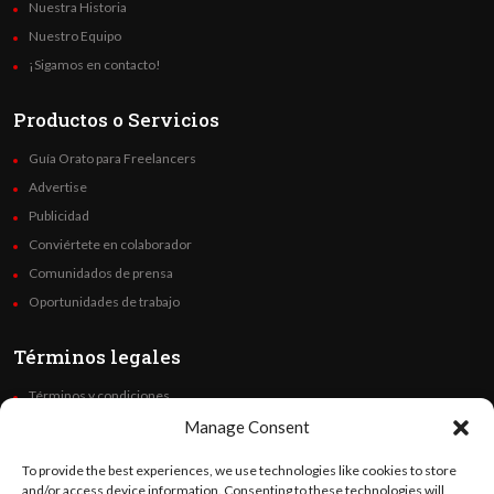
Nuestra Historia
Nuestro Equipo
¡Sigamos en contacto!
Productos o Servicios
Guía Orato para Freelancers
Advertise
Publicidad
Conviértete en colaborador
Comunidados de prensa
Oportunidades de trabajo
Términos legales
Términos y condiciones
Política de privacidad
Manage Consent
Derechos de autor
To provide the best experiences, we use technologies like cookies to store
Code of Ethics
and/or access device information. Consenting to these technologies will