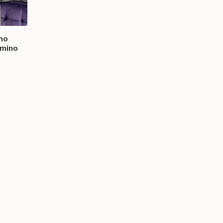
ano
amino