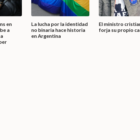
ans en
La lucha por la identidad
El ministro cristi
ibe a
no binaria hace historia
forja su propio c
 a
en Argentina
per