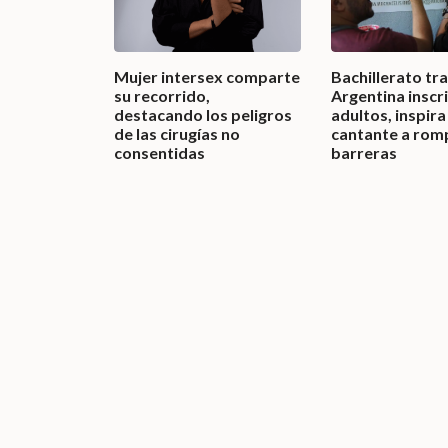
Mujer intersex comparte
Bachillerato tr
su recorrido,
Argentina inscr
destacando los peligros
adultos, inspira
de las cirugías no
cantante a rom
consentidas
barreras