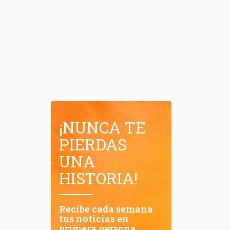
¡NUNCA TE
PIERDAS
UNA
HISTORIA!
Recibe cada semana
tus noticias en
primera persona.