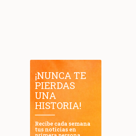
¡NUNCA TE
PIERDAS
UNA
HISTORIA!
Recibe cada semana
tus noticias en
primera persona.