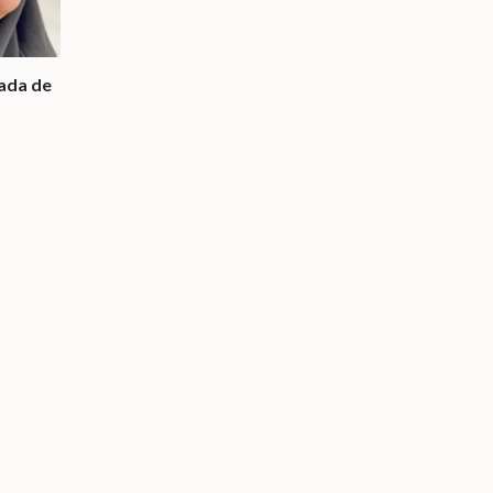
vada de
a