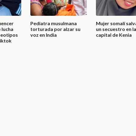
luencer
Pediatra musulmana
Mujer somalí sal
 lucha
torturada por alzar su
un secuestro en l
reotipos
voz en India
capital de Kenia
iktok