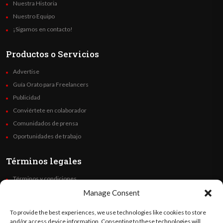
Nuestra Historia
Nuestro Equipo
¡Sigamos en contacto!
Productos o Servicios
Advertise
Guía Orato para Freelancers
Publicidad
Conviértete en colaborador
Comunidados de prensa
Oportunidades de trabajo
Términos legales
Términos y condiciones
Política de privacidad
Manage Consent
Derechos de autor
To provide the best experiences, we use technologies like cookies to store
Code of Ethics
and/or access device information. Consenting to these technologies will