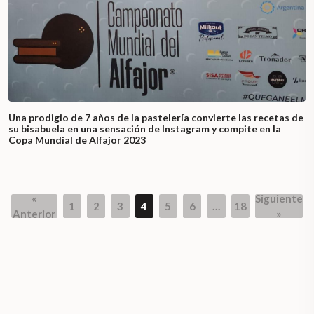
Una prodigio de 7 años de la pastelería convierte las recetas de
su bisabuela en una sensación de Instagram y compite en la
Copa Mundial de Alfajor 2023
«
Siguiente
1
2
3
4
5
6
…
18
Page
Page
Page
Page
Page
Page
Page
Anterior
»