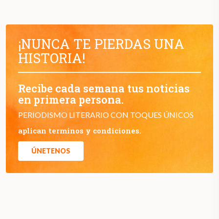
¡NUNCA TE PIERDAS UNA
HISTORIA!
Recibe cada semana tus noticias
en primera persona.
PERIODISMO LITERARIO CON TOQUES ÚNICOS
aplican terminos y condiciones.
ÚNETENOS