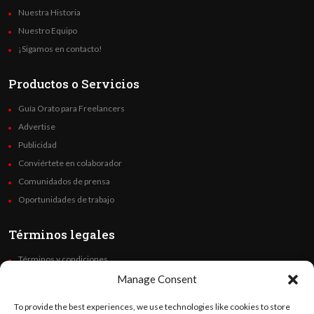
Nuestra Historia
Nuestro Equipo
¡Sigamos en contacto!
Productos o Servicios
Guía Orato para Freelancers
Advertise
Publicidad
Conviértete en colaborador
Comunidados de prensa
Oportunidades de trabajo
Términos legales
Términos y condiciones
Política de privacidad
Manage Consent
Derechos de autor
To provide the best experiences, we use technologies like cookies to store
Code of Ethics