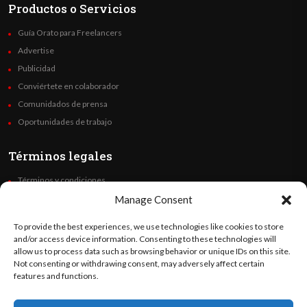
Productos o Servicios
Guía Orato para Freelancers
Advertise
Publicidad
Conviértete en colaborador
Comunidados de prensa
Oportunidades de trabajo
Términos legales
Términos y condiciones
Política de privacidad
Manage Consent
Derechos de autor
To provide the best experiences, we use technologies like cookies to store
Code of Ethics
and/or access device information. Consenting to these technologies will
allow us to process data such as browsing behavior or unique IDs on this site.
Not consenting or withdrawing consent, may adversely affect certain
Síguenos
features and functions.