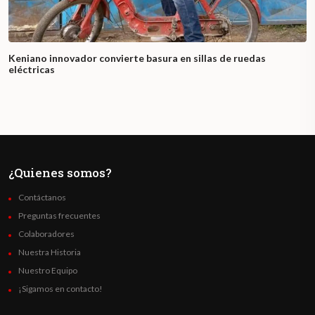
Keniano innovador convierte basura en sillas de ruedas
eléctricas
¿Quienes somos?
Contáctanos
Preguntas frecuentes
Colaboradores
Nuestra Historia
Nuestro Equipo
¡Sigamos en contacto!