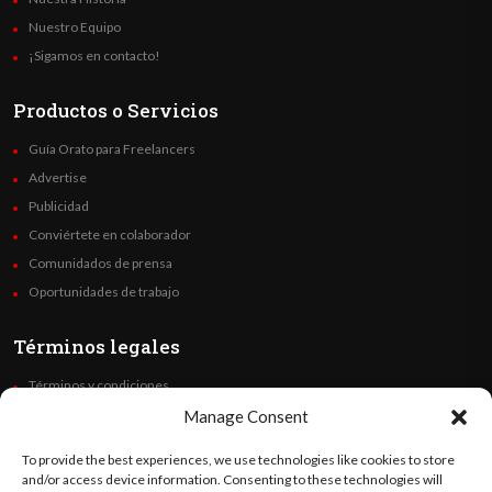
Nuestro Equipo
¡Sigamos en contacto!
Productos o Servicios
Guía Orato para Freelancers
Advertise
Publicidad
Conviértete en colaborador
Comunidados de prensa
Oportunidades de trabajo
Términos legales
Términos y condiciones
Política de privacidad
Manage Consent
Derechos de autor
To provide the best experiences, we use technologies like cookies to store
Code of Ethics
and/or access device information. Consenting to these technologies will