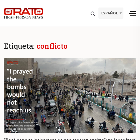
ESPAÑOL
Etiqueta:
conflicto
“Recé por que las bombas no nos cayeran encima”: un joven iraní