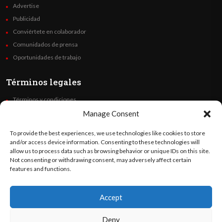
Advertise
Publicidad
Conviértete en colaborador
Comunidados de prensa
Oportunidades de trabajo
Términos legales
Términos y condiciones
Política de privacidad
Manage Consent
Derechos de autor
To provide the best experiences, we use technologies like cookies to store
Code of Ethics
and/or access device information. Consenting to these technologies will
allow us to process data such as browsing behavior or unique IDs on this site.
Not consenting or withdrawing consent, may adversely affect certain
Síguenos
features and functions.
Accept
©
Orato
World Media 2026. Todos los derechos reservados..
Deny