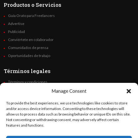
Productos o Servicios
Guía Orato para Freelancers
Advertise
Publicidad
Conviértete en colaborador
Comunidados de prensa
Oportunidades de trabajo
Términos legales
Términos y condiciones
Política de privacidad
Manage Consent
Derechos de autor
To provide the best experiences, we use technologies like cookies to store
Code of Ethics
and/or access device information. Consenting to these technologies will
allow us to process data such as browsing behavior or unique IDs on this site.
Not consenting or withdrawing consent, may adversely affect certain
Síguenos
features and functions.