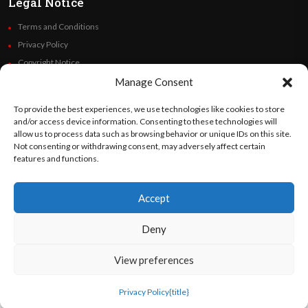
Legal Notice
Terms and Conditions
Privacy Policy
Copyright Notice
Code of Ethics
Manage Consent
Additional Policies
To provide the best experiences, we use technologies like cookies to store
Financials
and/or access device information. Consenting to these technologies will
allow us to process data such as browsing behavior or unique IDs on this site.
Not consenting or withdrawing consent, may adversely affect certain
Follow Us
features and functions.
Accept
©
Orato
World Media 2026. All rights reserved..
Deny
View preferences
English
Privacy Policy
{title}