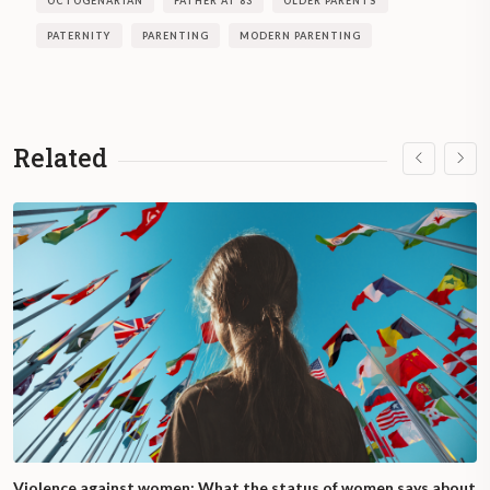
OCTOGENARIAN
FATHER AT 83
OLDER PARENTS
PATERNITY
PARENTING
MODERN PARENTING
Related
Violence against women: What the status of women says about