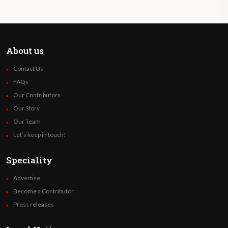
About us
Contact Us
FAQs
Our Contributors
Our Story
Our Team
Let’s keep in touch!
Speciality
Advertise
Become a Contributor
Press releases