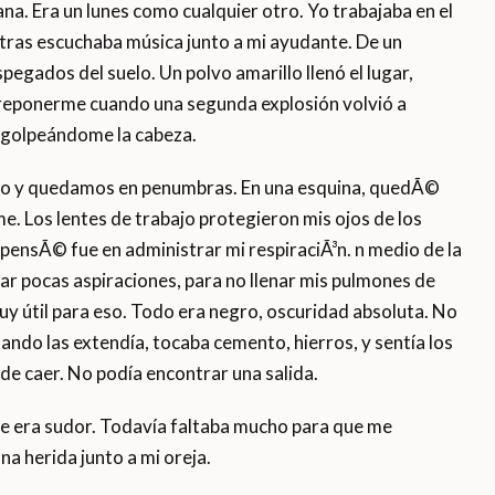
. Era un lunes como cualquier otro. Yo trabajaba en el
tras escuchaba música junto a mi ayudante. De un
egados del suelo. Un polvo amarillo llenó el lugar,
 reponerme cuando una segunda explosión volvió a
, golpeándome la cabeza.
llo y quedamos en penumbras. En una esquina, quedÃ©
 Los lentes de trabajo protegieron mis ojos de los
pensÃ© fue en administrar mi respiraciÃ³n. n medio de la
ar pocas aspiraciones, para no llenar mis pulmones de
uy útil para eso. Todo era negro, oscuridad absoluta. No
ando las extendía, tocaba cemento, hierros, y sentía los
e caer. No podía encontrar una salida.
que era sudor. Todavía faltaba mucho para que me
a herida junto a mi oreja.