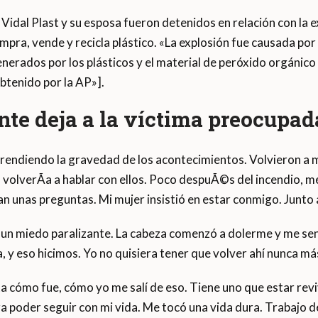
e Vidal Plast y su esposa fueron detenidos en relación con la 
ompra, vende y recicla plástico. «La explosión fue causada p
enerados por los plásticos y el material de peróxido orgánic
btenido por la AP»].
te deja a la víctima preocupada
rendiendo la gravedad de los acontecimientos. Volvieron a mi
 volverÃ­a a hablar con ellos. Poco despuÃ©s del incendio, me
an unas preguntas. Mi mujer insistió en estar conmigo. Junto a 
un miedo paralizante. La cabeza comenzó a dolerme y me sen
, y eso hicimos. Yo no quisiera tener que volver ahí nunca má
ta cómo fue, cómo yo me salí de eso. Tiene uno que estar rev
a poder seguir con mi vida. Me tocó una vida dura. Trabajo d