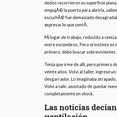
dedos recorrieron su superficie plan
empujÃ© la puerta para abrirla, saliendo 
escuchÃ© fue demasiado desagradabl
expresar lo que sentÃ­.
Mi lugar de trabajo, reducido a ceniza
entre escombros. Pero el instinto es 
primero, debo buscar sobrevivientes.
Tenía que irme de allí, pero primero
veinte años. Volví al taller, ingresé
desgarrador. Lo imaginaba atrapado, s
Volví a salir, asustado de quedar nue
completamente en shock.
Las noticias decía
ventilación