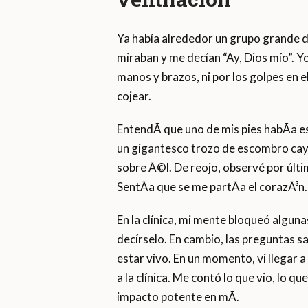
Ya había alrededor un grupo grande d
miraban y me decían “Ay, Dios mío”. Y
manos y brazos, ni por los golpes en
cojear.
EntendÃ­ que uno de mis pies habÃ­a e
un gigantesco trozo de escombro cay
sobre Ã©l. De reojo, observé por últi
SentÃ­a que se me partÃ­a el corazÃ³n.
En la clínica, mi mente bloqueó algun
decírselo. En cambio, las preguntas s
estar vivo. En un momento, vi llegar 
a la clínica. Me contó lo que vio, lo 
impacto potente en mÃ­.