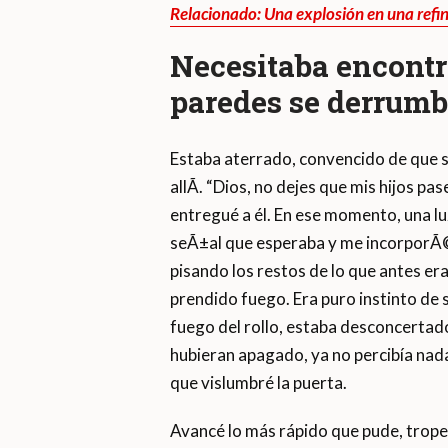
Relacionado: Una explosión en una refi
Necesitaba encontra
paredes se derrumb
Estaba aterrado, convencido de que s
allÃ­. “Dios, no dejes que mis hijos pa
entregué a él. En ese momento, una lu
seÃ±al que esperaba y me incorporÃ
pisando los restos de lo que antes era
prendido fuego. Era puro instinto de s
fuego del rollo, estaba desconcertado
hubieran apagado, ya no percibía nada
que vislumbré la puerta.
Avancé lo más rápido que pude, trop