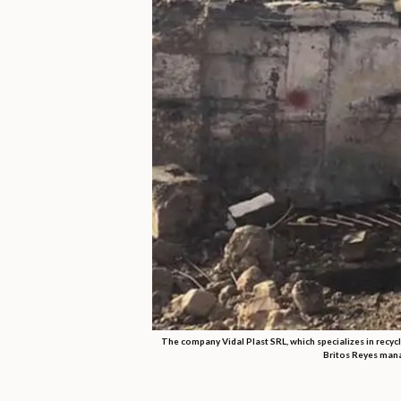
The company Vidal Plast SRL, which specializes in recycl
Britos Reyes manag