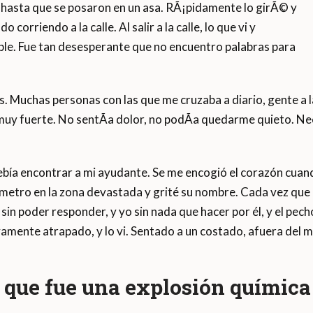
a hasta que se posaron en un asa. RÃ¡pidamente lo girÃ© y
corriendo a la calle. Al salir a la calle, lo que vi y
e. Fue tan desesperante que no encuentro palabras para
s. Muchas personas con las que me cruzaba a diario, gente a l
muy fuerte. No sentÃ­a dolor, no podÃ­a quedarme quieto. Nece
 debía encontrar a mi ayudante. Se me encogió el corazón cu
 un metro en la zona devastada y grité su nombre. Cada vez q
in poder responder, y yo sin nada que hacer por él, y el pech
vamente atrapado, y lo vi. Sentado a un costado, afuera del 
n que fue una explosión química