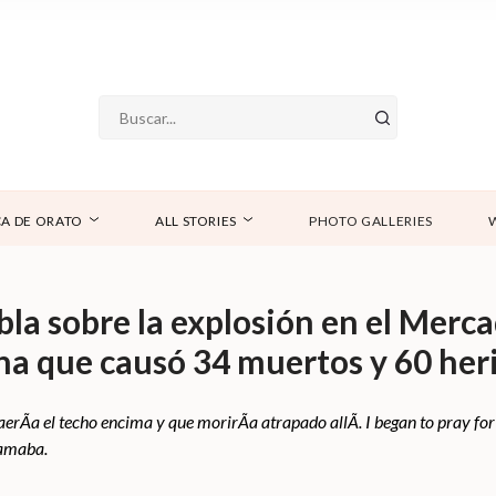
A DE ORATO
ALL STORIES
PHOTO GALLERIES
la sobre la explosión en el Merca
a que causó 34 muertos y 60 her
rÃ­a el techo encima y que morirÃ­a atrapado allÃ­. I began to pray for 
lamaba.