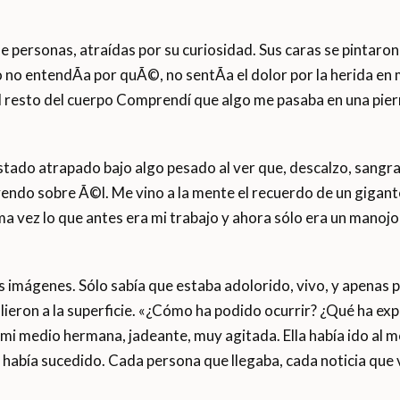
e personas, atraídas por su curiosidad. Sus caras se pintaro
o no entendÃ­a por quÃ©, no sentÃ­a el dolor por la herida en
 el resto del cuerpo Comprendí que algo me pasaba en una pie
stado atrapado bajo algo pesado al ver que, descalzo, sangra
endo sobre Ã©l. Me vino a la mente el recuerdo de un giga
ma vez lo que antes era mi trabajo y ahora sólo era un manojo
as imágenes. Sólo sabía que estaba adolorido, vivo, y apenas 
alieron a la superficie. «¿Cómo ha podido ocurrir? ¿Qué ha e
a mi medio hermana, jadeante, muy agitada. Ella había ido al
que había sucedido. Cada persona que llegaba, cada noticia que