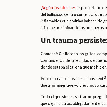
[
Según los informes
, el propietario d
del bullicioso centro comercial que c
inflamables que podrían haber sido g
informe preliminar de los bomberos o
Un trauma persisten
ComencÃ© a llorar a los gritos, comp
contundencia de la realidad de que no
donde estaba el taller a que me hicier
Pero en cuanto nos acercamos sentÃ­ 
dije a mi mujer que volviéramos a casa
Todo el que viene a visitarme pregun
que dejarlo atrás, obligadamente, par