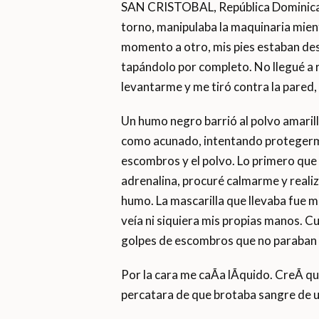
SAN CRISTOBAL, República Dominicana
torno, manipulaba la maquinaria mien
momento a otro, mis pies estaban desp
tapándolo por completo. No llegué a
levantarme y me tiró contra la pared
Un humo negro barrió al polvo amari
como acunado, intentando protegerme.
escombros y el polvo. Lo primero que 
adrenalina, procuré calmarme y realiz
humo. La mascarilla que llevaba fue m
veía ni siquiera mis propias manos. Cu
golpes de escombros que no paraban d
Por la cara me caÃ­a lÃ­quido. CreÃ­ 
percatara de que brotaba sangre de un