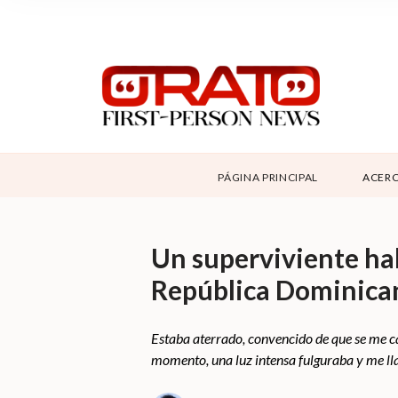
NOSOTROS
SUPPORT
CONTÁCTANOS
ABOUT ORATO
PÁGINA PRINCIPAL
ACERC
DONAR
Un superviviente hab
República Dominican
Estaba aterrado, convencido de que se me cae
momento, una luz intensa fulguraba y me l