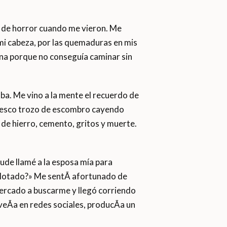
n de horror cuando me vieron. Me
 mi cabeza, por las quemaduras en mis
rna porque no conseguía caminar sin
ba. Me vino a la mente el recuerdo de
ntesco trozo de escombro cayendo
 de hierro, cemento, gritos y muerte.
pude llamé a la esposa mía para
xplotado?» Me sentÃ­ afortunado de
 mercado a buscarme y llegó corriendo
 veÃ­a en redes sociales, producÃ­a un