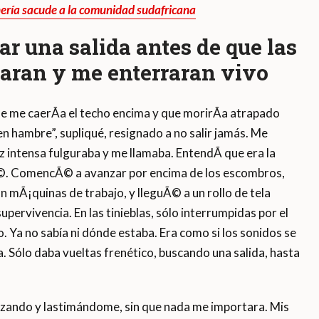
nería sacude a la comunidad sudafricana
r una salida antes de que las
aran y me enterraran vivo
e me caerÃ­a el techo encima y que morirÃ­a atrapado
sen hambre”, supliqué, resignado a no salir jamás. Me
z intensa fulguraba y me llamaba. EntendÃ­ que era la
©. ComencÃ© a avanzar por encima de los escombros,
n mÃ¡quinas de trabajo, y lleguÃ© a un rollo de tela
upervivencia. En las tinieblas, sólo interrumpidas por el
. Ya no sabía ni dónde estaba. Era como si los sonidos se
. Sólo daba vueltas frenético, buscando una salida, hasta
ezando y lastimándome, sin que nada me importara. Mis